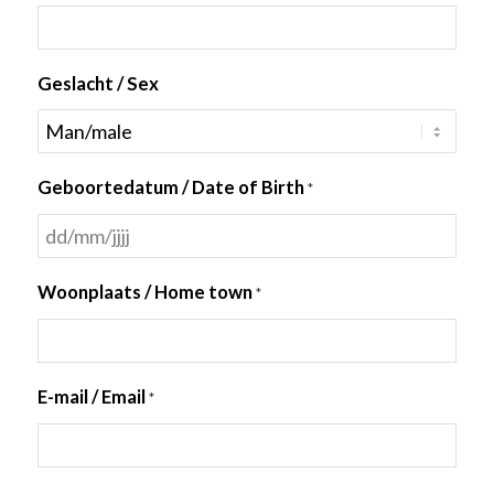
Geslacht / Sex
Geboortedatum / Date of Birth
*
DD
slash
Woonplaats / Home town
*
MM
slash
JJJJ
E-mail / Email
*