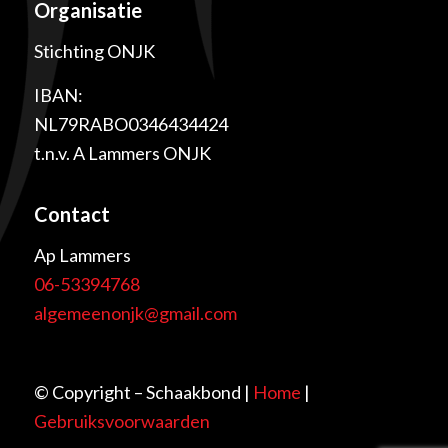
Organisatie
Stichting ONJK
IBAN:
NL79RABO0346434424
t.n.v. A Lammers ONJK
Contact
Ap Lammers
06-53394768
algemeenonjk@gmail.com
© Copyright – Schaakbond |
Home
|
Gebruiksvoorwaarden