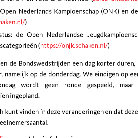
et Open Nederlands Kampioenschap (ONK) en d
haken.nl/
)
ustus: de Open Nederlandse Jeugdkampioens
dscategorieën (
https://onjk.schaken.nl/
)
n de Bondswedstrijden een dag korter duren, 
er, namelijk op de donderdag. We eindigen op e
zondag wordt geen ronde gespeeld, maar 
ien ingepland.
ch kunt vinden in deze veranderingen en dat deze 
deelnemersaantal.