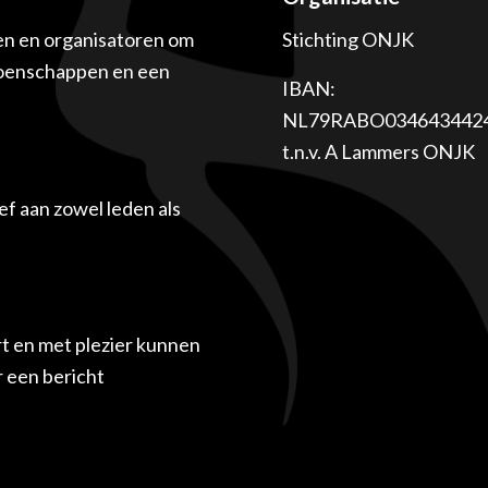
en en organisatoren om
Stichting ONJK
ioenschappen en een
IBAN:
NL79RABO034643442
t.n.v. A Lammers ONJK
f aan zowel leden als
t en met plezier kunnen
r een bericht