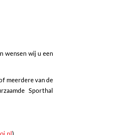
en wensen wij u een
 of meerdere van de
urzaamde Sporthal
oi.nl
)