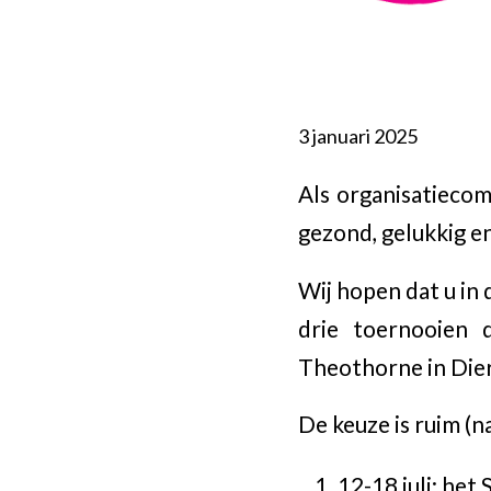
3 januari 2025
Als organisatiecom
gezond, gelukkig en
Wij hopen dat u in
drie toernooien 
Theothorne in Die
De keuze is ruim (n
12-18 juli: het