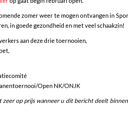
lier
op gaat begin februari open.
 komende zomer weer te mogen ontvangen in Spor
en, in goede gezondheid en met veel schaakzin!
erkers aan deze drie toernooien,
oet,
atiecomité
eranentoernooi/Open NK/ONJK
et zeer op prijs wanneer u dit bericht deelt binn