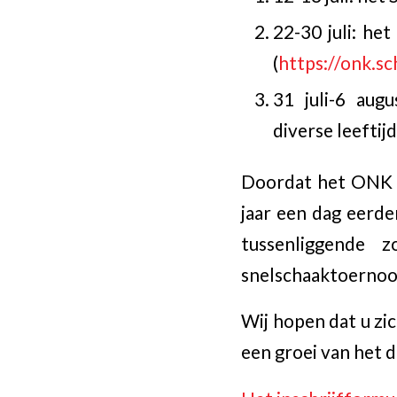
22-30 juli: h
(
https://onk.sc
31 juli-6 aug
diverse leeftij
Doordat het ONK e
jaar een dag eerd
tussenliggende 
snelschaaktoernoo
Wij hopen dat u zi
een groei van het 