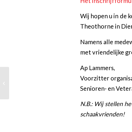
Het inschrijfformu
Wij hopen u in de
Theothorne in Dier
Namens alle medew
met vriendelijke gr
Ap Lammers,
Voorzitter organis
Alle kampioenen ONJK
2024
Senioren- en Vet
N.B.: Wij stellen h
schaakvrienden!