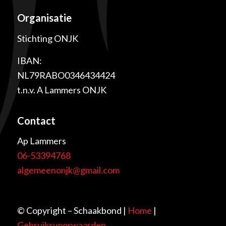
Organisatie
Stichting ONJK
IBAN:
NL79RABO0346434424
t.n.v. A Lammers ONJK
Contact
Ap Lammers
06-53394768
algemeenonjk@gmail.com
© Copyright – Schaakbond |
Home
|
Gebruiksvoorwaarden