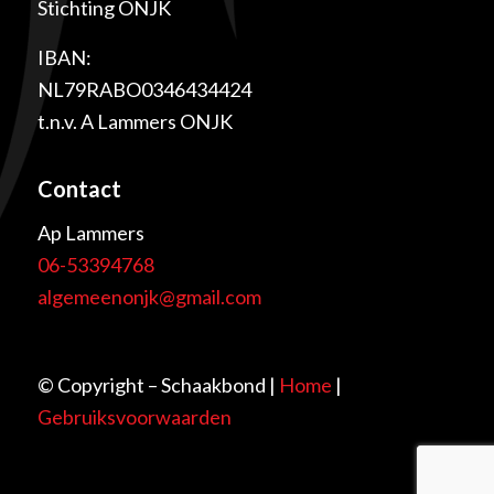
Stichting ONJK
IBAN:
NL79RABO0346434424
t.n.v. A Lammers ONJK
Contact
Ap Lammers
06-53394768
algemeenonjk@gmail.com
© Copyright – Schaakbond |
Home
|
Gebruiksvoorwaarden