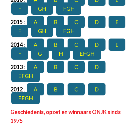
F
GH
FGH
2015
:
A
B
C
D
E
F
GH
FGH
2014
:
A
B
C
D
E
F
G
H
EFGH
2013
:
A
B
C
D
EFGH
2012
:
A
B
C
D
EFGH
Geschiedenis, opzet en winnaars ONJK sinds
1975