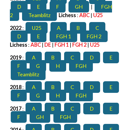
D
E
F
GH
|
FGH
2
Teamblitz
Lichess
:
ABC
|
U25
2022
:
U25
A
B
C
D
E
FGH 1
FGH 2
Lichess
:
ABC
|
DE
|
FGH 1
|
FGH 2
|
U25
2019
:
A
B
C
D
E
F
G
H
FGH
Teamblitz
2018
:
A
B
C
D
E
F
G
H
FGH
2017
:
A
B
C
D
E
F
GH
FGH
2016
:
A
B
C
D
E