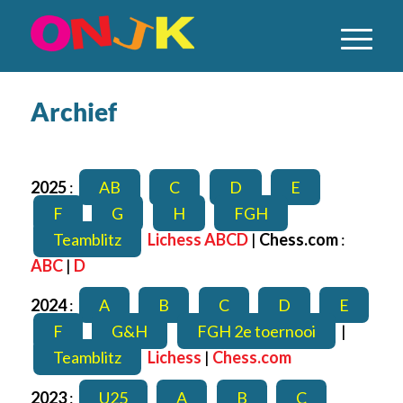
Archief
2025
:
AB
C
D
E
F
G
H
FGH
Teamblitz
Lichess ABCD
|
Chess.com
:
ABC
|
D
2024
:
A
B
C
D
E
F
G&H
FGH 2e toernooi
|
Teamblitz
Lichess
|
Chess.com
2023
:
U25
A
B
C