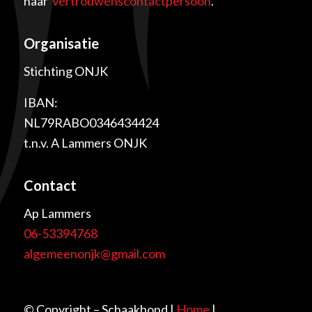
naar
vertrouwenscontactpersoon
.
Organisatie
Stichting ONJK
IBAN:
NL79RABO0346434424
t.n.v. A Lammers ONJK
Contact
Ap Lammers
06-53394768
algemeenonjk@gmail.com
© Copyright – Schaakbond |
Home
|